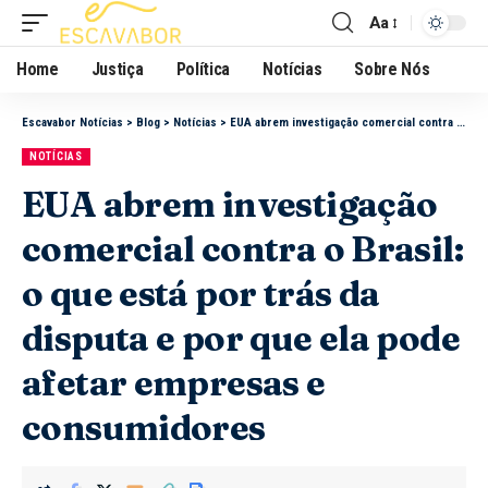
Aa
Home
Justiça
Política
Notícias
Sobre Nós
Escavabor Notícias
>
Blog
>
Notícias
>
EUA abrem investigação comercial contra o Brasil: o que está por trás da disputa e por que ela pode afetar empresas e consumidores
NOTÍCIAS
EUA abrem investigação
comercial contra o Brasil:
o que está por trás da
disputa e por que ela pode
afetar empresas e
consumidores