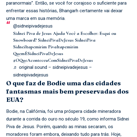
paranormais”. Então, se você for corajoso o suficiente para
enfrentar essas histórias, Bhangarh certamente vai deixar
uma marca em sua memória.
@sidneipivadejesus
Sidnei Piva de Jesus Ajuda Você a Escolher: Esqui ou
Snowboard? SidneiPivaDeJesus SidneiPiva
SidneiItapemirim PivaItapemirim
QuemÉSidneiPivaDeJesus
#OQueAconteceuComSidneiPivaDeJesus
♬ original sound – sidneipivadejesus –
sidneipivadejesus
O que faz de Bodie uma das cidades
fantasmas mais bem preservadas dos
EUA?
Bodie, na Califórnia, foi uma próspera cidade mineradora
durante a corrida do ouro no século 19, como informa Sidnei
Piva de Jesus. Porém, quando as minas secaram, os
moradores foram embora, deixando tudo para trás. Hoje,