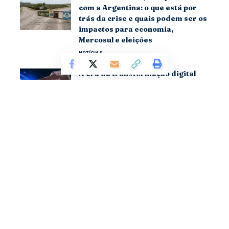
com a Argentina: o que está por
trás da crise e quais podem ser os
impactos para economia,
Mercosul e eleições
NOTÍCIAS
A era da transformação digital
está dando lugar à era da
transformação inteligente
NOTÍCIAS
Sobre
Bem-vindo ao Escavabor, seu destino definitivo para tudo
relacionado ao mundo do Direito. Aqui, oferecemos uma
análise aprofundada das principais novidades, tendências e
mudanças legislativas que moldam o cenário jurídico.