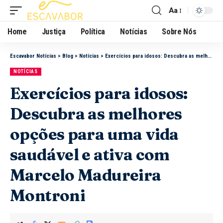
Aa
Home
Justiça
Política
Notícias
Sobre Nós
Escavabor Notícias
>
Blog
>
Notícias
>
Exercícios para idosos: Descubra as melhores opções para uma vida saudável e ativa com Marcelo Madureira Montroni
NOTÍCIAS
Exercícios para idosos:
Descubra as melhores
opções para uma vida
saudável e ativa com
Marcelo Madureira
Montroni