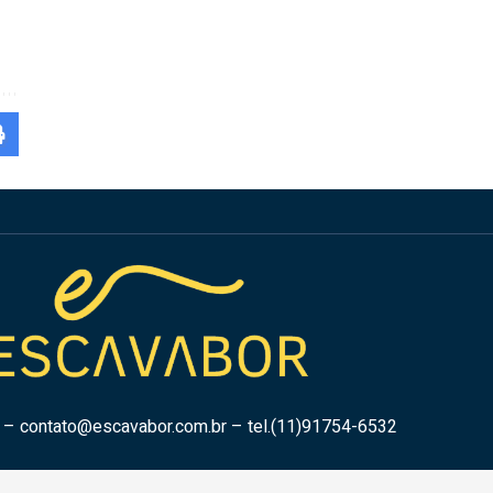
r –
contato@escavabor.com.br
– tel.(11)91754-6532