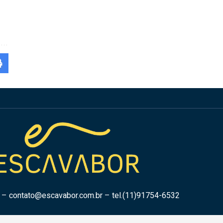
r –
contato@escavabor.com.br
– tel.(11)91754-6532