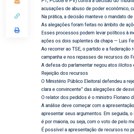
PT, PCdoB e PV) contra a decisão do Tribunal
acusações de abuso de poder econômico, ca
Na prática, a decisão manteve o mandato d
As alegações foram feitas no âmbito de açõe
Esses processos podem levar políticos à in
ações os dois suplentes da chapa — Luis Fe
Ao recorrer ao TSE, o partido e a federação
campanha e nos repasses de recursos do Fun
A defesa do parlamentar negou atos ilícitos 
Rejeição dos recursos
O Ministério Público Eleitoral defendeu a re
clara e convincente” das alegações de desvi
O relator dos pedidos é o ministro Florian
A análise deve começar com a apresentação 
apresentar seus argumentos. Em seguida, o 
é por maioria, ou seja, com o voto de pelo 
É possível a apresentação de recursos no 