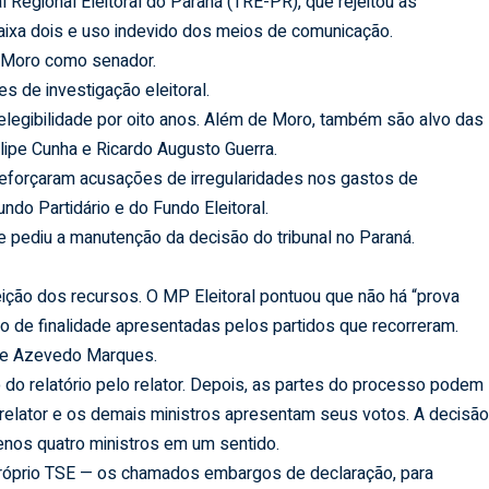
 Regional Eleitoral do Paraná (TRE-PR), que rejeitou as
ixa dois e uso indevido dos meios de comunicação.
e Moro como senador.
s de investigação eleitoral.
elegibilidade por oito anos. Além de Moro, também são alvo das
lipe Cunha e Ricardo Augusto Guerra.
 reforçaram acusações de irregularidades nos gastos de
do Partidário e do Fundo Eleitoral.
e pediu a manutenção da decisão do tribunal no Paraná.
jeição dos recursos. O MP Eleitoral pontuou que não há “prova
o de finalidade apresentadas pelos partidos que recorreram.
o de Azevedo Marques.
do relatório pelo relator. Depois, as partes do processo podem
relator e os demais ministros apresentam seus votos. A decisã
menos quatro ministros em um sentido.
próprio TSE — os chamados embargos de declaração, para